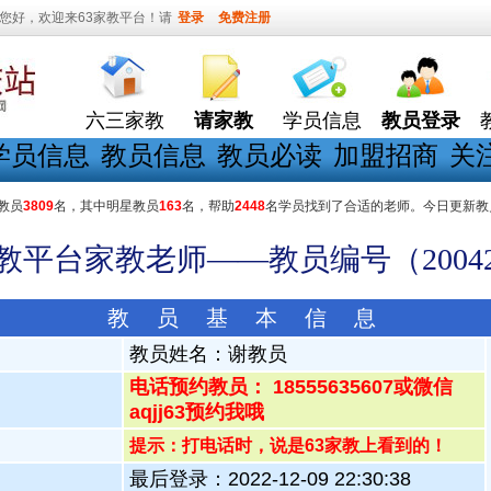
您好，欢迎来63家教平台！请
登录
免费注册
六三家教
请家教
学员信息
教员登录
学员信息
教员信息
教员必读
加盟招商
关
教员
3809
名，其中明星教员
163
名，帮助
2448
名学员找到了合适的老师。今日更新教
家教平台家教老师——教员编号（20042
教 员 基 本 信 息
教员姓名：
谢教员
电话预约教员： 18555635607或微信
aqjj63预约我哦
提示：打电话时，说是63家教上看到的！
最后登录：2022-12-09 22:30:38