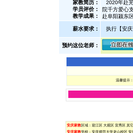
家教简历：
2020年
学员评价：
院千方爱心支
教学成果：
赴阜阳颍东
薪水要求：
执行【安庆
预约这位老师：
温馨提示：
安庆家教
区域：
迎江区
大观区
宜秀区
其
安庆家教
学校：
安庆师范大学龙山校区
安