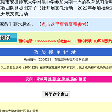
赴芜湖市安徽师范大学附属中学参加为期一周的教育见习活动
教团队赴枞阳宗子书社开展支教活动、2022年参加校
区开展支教活动
家教】薪水标准。
【
点击这里查看资费参考
】
预约电话: 18555635607或微信aqjj63预约我哦 QQ即时预约
教员接单记录
教员编号（2004228）在安庆家教暂无接单记录!
以上是教员编号（2004228）在安庆家教接单的所有记录，包含成功和不成功的全
安庆63家教网
推 荐 金 牌 教 员
的 相 册
它
庆师范大学菱湖校区
其它院校