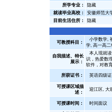
所学专业：
隐藏
就读毕业高校：
安徽师范大
目前生活住所：
隐藏
小学数学, 
可教授科目：
学, 高一高二
本人现就读
自我描述、特长
识，热爱数
展示
：
软件，对教
所获证书
：
英语四级证
可授课区域描
迎江区, 大
述：
可授课时间：
时间面议