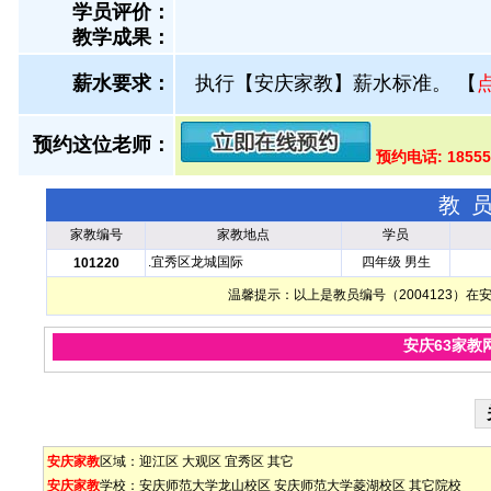
学员评价：
教学成果：
薪水要求：
执行【安庆家教】薪水标准。
【
预约这位老师：
预约电话: 1855
教
家教编号
家教地点
学员
.宜秀区龙城国际
四年级 男生
101220
温馨提示：以上是教员编号（2004123）
安庆63家教
安庆家教
区域：
迎江区
大观区
宜秀区
其它
安庆家教
学校：
安庆师范大学龙山校区
安庆师范大学菱湖校区
其它院校