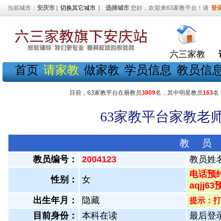
当前城市：
安庆市
[
切换其它城市
]
选择城市
您好，欢迎来63家教平台！请
登
六三家教
首页
请家教
做家教
学员信息
教员信
目前，63家教平台在册教员
3809
名，其中明星教员
163
名
63家教平台家教老师
教 员
教员编号：
2004123
教员姓
电话预约
性别：
女
aqjj6
出生年月：
隐藏
提示：打
目前身份：
本科在读
最后登录：