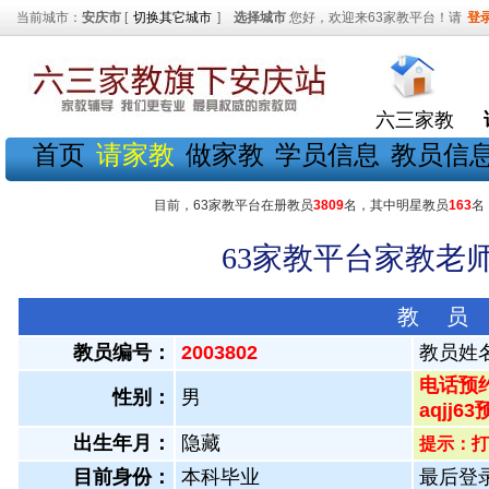
当前城市：
安庆市
[
切换其它城市
]
选择城市
您好，欢迎来63家教平台！请
登
六三家教
首页
请家教
做家教
学员信息
教员信
目前，63家教平台在册教员
3809
名，其中明星教员
163
名
63家教平台家教老师
教 员
教员编号：
2003802
教员姓
电话预约
性别：
男
aqjj6
出生年月：
隐藏
提示：打
目前身份：
本科毕业
最后登录：