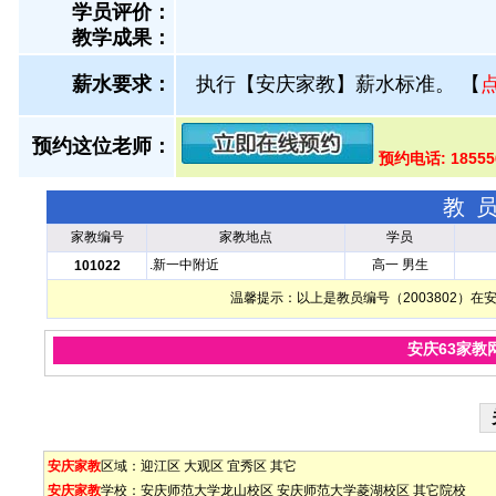
学员评价：
教学成果：
薪水要求：
执行【安庆家教】薪水标准。
【
预约这位老师：
预约电话: 1855
教
家教编号
家教地点
学员
.新一中附近
高一 男生
101022
温馨提示：以上是教员编号（2003802）
安庆63家教
安庆家教
区域：
迎江区
大观区
宜秀区
其它
安庆家教
学校：
安庆师范大学龙山校区
安庆师范大学菱湖校区
其它院校