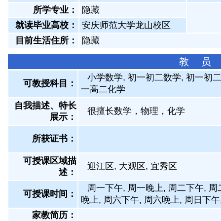
所学专业：
隐藏
就读毕业高校：
安庆师范大学龙山校区
目前生活住所：
隐藏
教 员
小学数学, 初一初二数学, 初一初二化
可教授科目：
一高二化学
自我描述、特长
很擅长数学，物理，化学
展示
：
所获证书
：
可授课区域描
迎江区, 大观区, 宜秀区
述：
周一下午, 周一晚上, 周二下午, 周
可授课时间：
晚上, 周六下午, 周六晚上, 周日下午
家教简历：