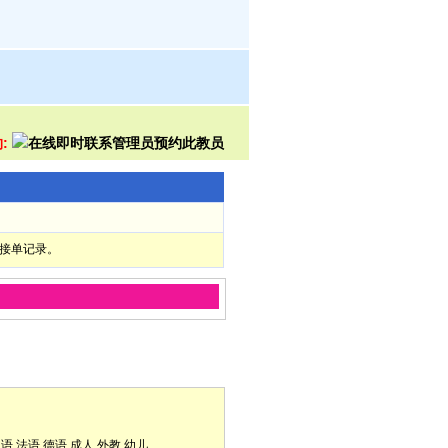
约:
部接单记录。
口语
法语
德语
成人
外教
幼儿