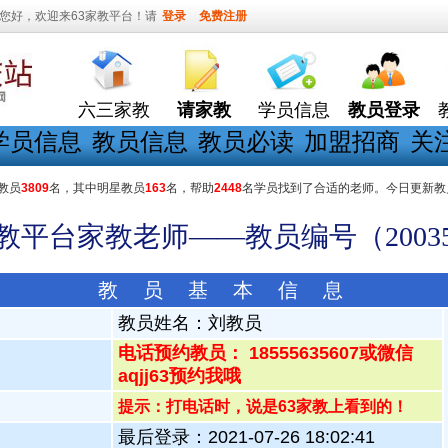
您好，欢迎来63家教平台！请
登录
免费注册
六三家教
请家教
学员信息
教员登录
学员信息
教员信息
教员必读
加盟招商
关
教员
3809
名，其中明星教员
163
名，帮助
2448
名学员找到了合适的老师。今日更新教
家教平台家教老师——教员编号（20035
教 员 基 本 信 息
教员姓名：
刘教员
电话预约教员： 18555635607或微信
aqjj63预约我哦
提示：打电话时，说是63家教上看到的！
最后登录：2021-07-26 18:02:41