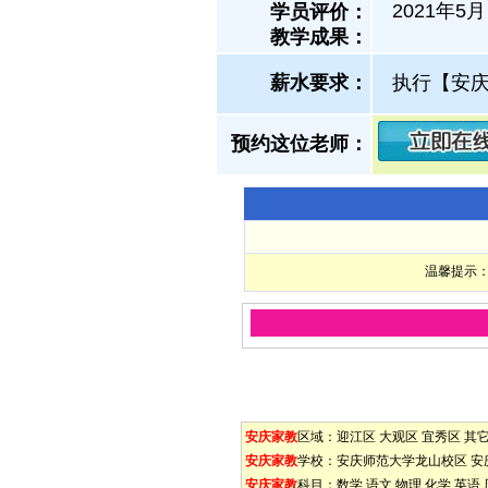
2021年
学员评价：
教学成果：
薪水要求：
执行【安
预约这位老师：
温馨提示：
安庆家教
区域：
迎江区
大观区
宜秀区
其
安庆家教
学校：
安庆师范大学龙山校区
安
安庆家教
科目：
数学
语文
物理
化学
英语