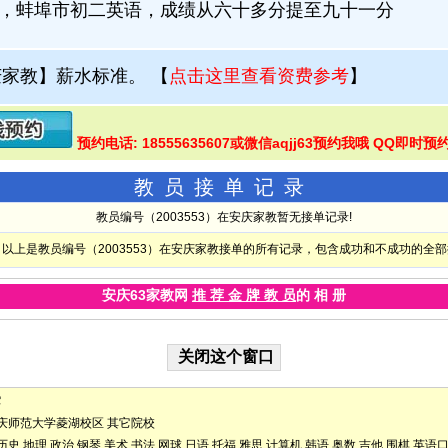
5月，蚌埠市初二英语，成绩从六十多分提至九十一分
庆家教】薪水标准。
【
点击这里查看资费参考
】
预约电话: 18555635607或微信aqjj63预约我哦 QQ即时预
教员接单记录
教员编号（2003553）在安庆家教暂无接单记录!
以上是教员编号（2003553）在安庆家教接单的所有记录，包含成功和不成功的全
安庆63家教网
推 荐 金 牌 教 员
的 相 册
它
庆师范大学菱湖校区
其它院校
历史
地理
政治
钢琴
美术
书法
网球
日语
托福
雅思
计算机
韩语
奥数
吉他
围棋
英语