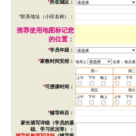
*
所在城区：
*
联系地址（小区名称）：
推荐使用地图标记您
的位置：
*
学员年级：
*
家教时间安排：
每周上
次课 ；每次
周一
周二
上午
下午
晚上
上午
下午
*
可授课时间：
周五
周六
上午
下午
晚上
上午
下午
*
辅导科目：
家长填写详细（学员的基
础、学习状况等）：
辅导机构填写详细
（辅导班