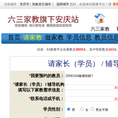
当前城市：
安庆市
[
切换其它城市
]
选择城市
您好，欢迎来63家教平台！请
登
六三家教
首页
请家教
做家教
学员信息
教员信
目前，63家教平台在册教员
3809
名，其中明星教员
163
名
请家长（学员） / 
*
我要预约的教员：
2006104鏇规暀鍛?
*
请家长（学员） / 辅导机构
如
填写以下家教需求信息：
*
联系电话或手机：
您
学员性别：
男
女
男女不限