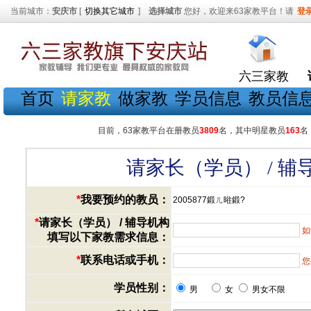
当前城市：
安庆市
[
切换其它城市
]
选择城市
您好，欢迎来63家教平台！请
登
六三家教
首页
请家教
做家教
学员信息
教员信
目前，63家教平台在册教员
3809
名，其中明星教员
163
名
请家长（学员） / 
*
我要预约的教员：
2005877鍛ㄦ暀鍛?
*
请家长（学员） / 辅导机构
如
填写以下家教需求信息：
*
联系电话或手机：
您
学员性别：
男
女
男女不限