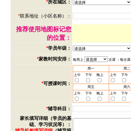
*
所在城区：
*
联系地址（小区名称）：
推荐使用地图标记您
的位置：
*
学员年级：
*
家教时间安排：
每周上
次课 ；每次
周一
周二
上午
下午
晚上
上午
下午
*
可授课时间：
周五
周六
上午
下午
晚上
上午
下午
*
辅导科目：
家长填写详细（学员的基
础、学习状况等）：
辅导机构填写详细
（辅导班