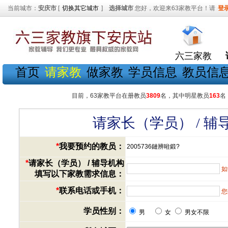
当前城市：
安庆市
[
切换其它城市
]
选择城市
您好，欢迎来63家教平台！请
登
六三家教
首页
请家教
做家教
学员信息
教员信
目前，63家教平台在册教员
3809
名，其中明星教员
163
名
请家长（学员） / 
*
我要预约的教员：
2005736鏈辨暀鍛?
*
请家长（学员） / 辅导机构
如
填写以下家教需求信息：
*
联系电话或手机：
您
学员性别：
男
女
男女不限