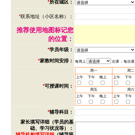
*
所在城区：
*
联系地址（小区名称）：
推荐使用地图标记您
的位置：
*
学员年级：
*
家教时间安排：
每周上
次课 ；每次
周一
周二
上午
下午
晚上
上午
下午
*
可授课时间：
周五
周六
上午
下午
晚上
上午
下午
*
辅导科目：
家长填写详细（学员的基
础、学习状况等）：
辅导机构填写详细
（辅导班