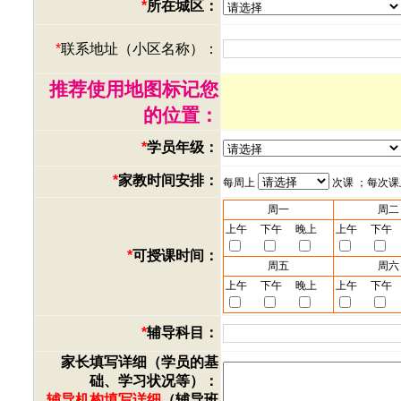
*
所在城区：
*
联系地址（小区名称）：
推荐使用地图标记您
的位置：
*
学员年级：
*
家教时间安排：
每周上
次课 ；每次
周一
周二
上午
下午
晚上
上午
下午
*
可授课时间：
周五
周六
上午
下午
晚上
上午
下午
*
辅导科目：
家长填写详细（学员的基
础、学习状况等）：
辅导机构填写详细
（辅导班