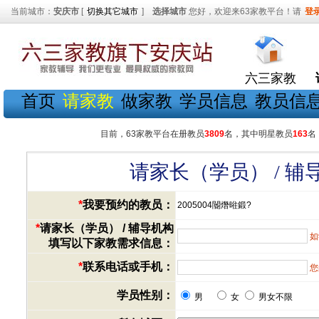
当前城市：
安庆市
[
切换其它城市
]
选择城市
您好，欢迎来63家教平台！请
登
六三家教
首页
请家教
做家教
学员信息
教员信
目前，63家教平台在册教员
3809
名，其中明星教员
163
名
请家长（学员） / 
*
我要预约的教员：
2005004閽熸暀鍛?
*
请家长（学员） / 辅导机构
如
填写以下家教需求信息：
*
联系电话或手机：
您
学员性别：
男
女
男女不限