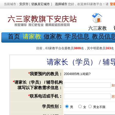
当前城市：
安庆市
[
切换其它城市
]
选择城市
您好，欢迎来63家教平台！请
登
六三家教
首页
请家教
做家教
学员信息
教员信
目前，63家教平台在册教员
3809
名，其中明星教员
163
名
请家长（学员） / 
*
我要预约的教员：
2004885绔ユ暀鍛?
*
请家长（学员） / 辅导机构
如
填写以下家教需求信息：
*
联系电话或手机：
您
学员性别：
男
女
男女不限