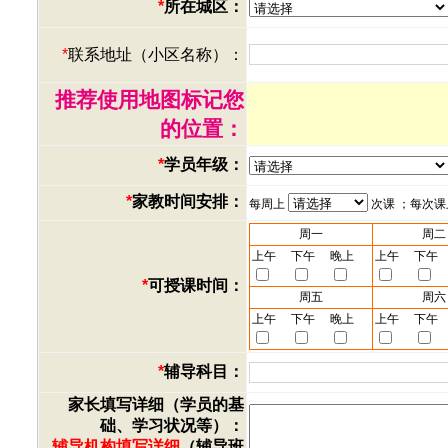
*
所在城区：
*
联系地址（小区名称）：
推荐使用地图标记您
的位置：
*
学员年级：
*
家教时间安排：
每周上
次课 ；每次
周一
周二
上午
下午
晚上
上午
下午
*
可授课时间：
周五
周六
上午
下午
晚上
上午
下午
*
辅导科目：
家长填写详细（学员的基
础、学习状况等）：
辅导机构填写详细
（辅导班