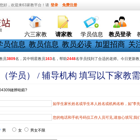
您好，欢迎来63家教平台！请
登录
免费注册
六三家教
请家教
学员信息
教员登录
学员信息
教员信息
教员必读
加盟招商
关
教员
3809
名，其中明星教员
163
名，帮助
2448
名学员找到了合适的老师。今日更新教
（学员） / 辅导机构 填写以下家教
04309鏈辨暀鍛?
如学生家长姓名或学生本人姓名或机构名称，如"李先生"
您的电话和手机号码仅工作人员可见,请放心填写,我
男
女
男女不限