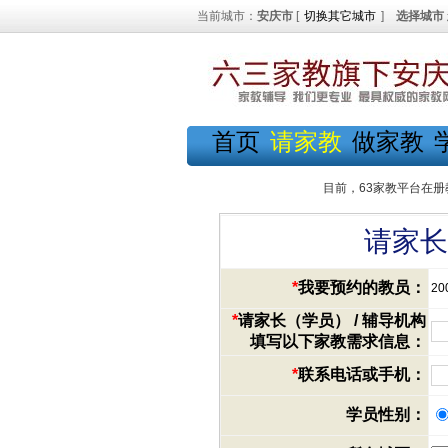
当前城市：
安庆市
[
切换其它城市
]
选择城市
首页
请家教
做家教
目前，63家教平台在册
请家长
*
我要预约的教员：
20
*
请家长（学员） / 辅导机构
填写以下家教需求信息：
*
联系电话或手机：
学员性别：