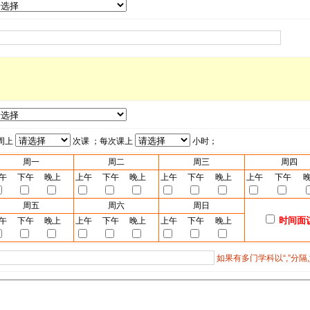
周上
次课 ；每次课上
小时；
周一
周二
周三
周四
午
下午
晚上
上午
下午
晚上
上午
下午
晚上
上午
下午
周五
周六
周日
时间面
午
下午
晚上
上午
下午
晚上
上午
下午
晚上
如果有多门学科以“,”分隔,