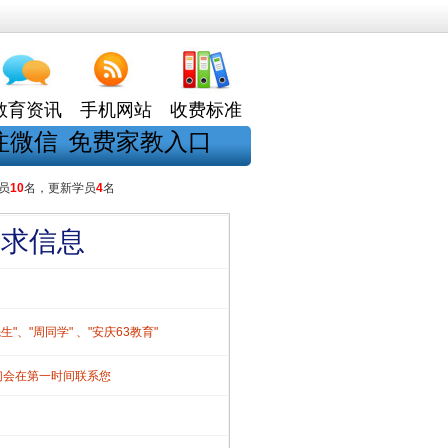
教育资讯
手机网站
收费标准
注微信
免费家教入口
员
10
名，更新学员
4
名
需求信息
、"周同学" 、"安庆63教育"
们会在第一时间联系您