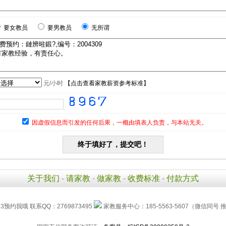
要女教员
要男教员
无所谓
元/小时
【
点击查看家教薪资参考标准
】
因虚假信息而引发的任何后果，一概由填表人负责，与本站无关。
关于我们
-
请家教
-
做家教
-
收费标准
-
付款方式
63预约我哦 联系QQ：2769873495
家教服务中心：185-5563-5607（微信同号 