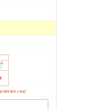
晚上
议
如“钢琴,数学,计算机”