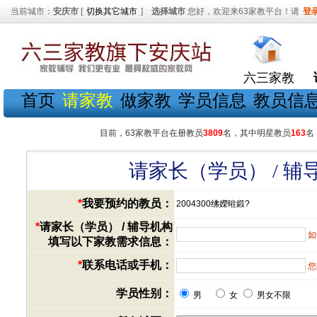
当前城市：
安庆市
[
切换其它城市
]
选择城市
您好，欢迎来63家教平台！请
登
六三家教
首页
请家教
做家教
学员信息
教员信
目前，63家教平台在册教员
3809
名，其中明星教员
163
名
请家长（学员） / 
*
我要预约的教员：
2004300绋嬫暀鍛?
*
请家长（学员） / 辅导机构
如
填写以下家教需求信息：
*
联系电话或手机：
您
学员性别：
男
女
男女不限