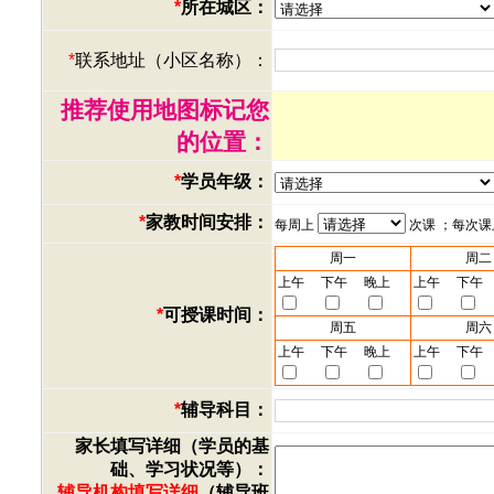
*
所在城区：
*
联系地址（小区名称）：
推荐使用地图标记您
的位置：
*
学员年级：
*
家教时间安排：
每周上
次课 ；每次
周一
周二
上午
下午
晚上
上午
下午
*
可授课时间：
周五
周六
上午
下午
晚上
上午
下午
*
辅导科目：
家长填写详细（学员的基
础、学习状况等）：
辅导机构填写详细
（辅导班