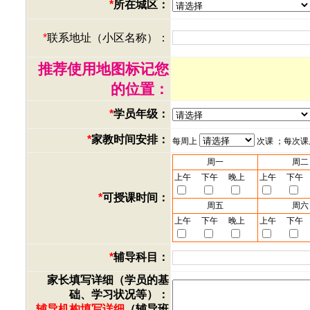
*
所在城区：
*
联系地址（小区名称）：
推荐使用地图标记您
的位置：
*
学员年级：
*
家教时间安排：
每周上
次课 ；每次
周一
周二
上午
下午
晚上
上午
下午
*
可授课时间：
周五
周六
上午
下午
晚上
上午
下午
*
辅导科目：
家长填写详细（学员的基
础、学习状况等）：
辅导机构填写详细
（辅导班