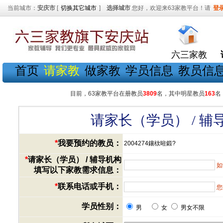
当前城市：
安庆市
[
切换其它城市
]
选择城市
您好，欢迎来63家教平台！请
登
六三家教
首页
请家教
做家教
学员信息
教员信
目前，63家教平台在册教员
3809
名，其中明星教员
163
名
请家长（学员） / 
*
我要预约的教员：
2004274鑲栨暀鍛?
*
请家长（学员） / 辅导机构
如
填写以下家教需求信息：
*
联系电话或手机：
您
学员性别：
男
女
男女不限