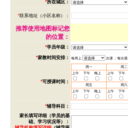
*
所在城区：
*
联系地址（小区名称）：
推荐使用地图标记您
的位置：
*
学员年级：
*
家教时间安排：
每周上
次课 ；每次
周一
周二
上午
下午
晚上
上午
下午
*
可授课时间：
周五
周六
上午
下午
晚上
上午
下午
*
辅导科目：
家长填写详细（学员的基
础、学习状况等）：
辅导机构填写详细
（辅导班