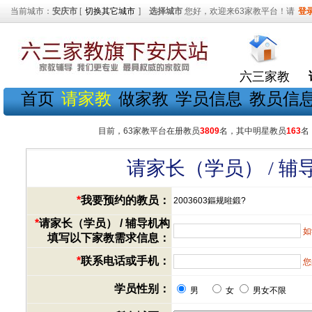
当前城市：
安庆市
[
切换其它城市
]
选择城市
您好，欢迎来63家教平台！请
登
六三家教
首页
请家教
做家教
学员信息
教员信
目前，63家教平台在册教员
3809
名，其中明星教员
163
名
请家长（学员） / 
*
我要预约的教员：
2003603鏂规暀鍛?
*
请家长（学员） / 辅导机构
如
填写以下家教需求信息：
*
联系电话或手机：
您
学员性别：
男
女
男女不限