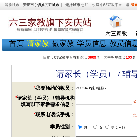
当前城市：
安庆市
[
切换其它城市
]
选择城市
您好，欢迎来63家教平台！请
登
六三家教
首页
请家教
做家教
学员信息
教员信
目前，63家教平台在册教员
3809
名，其中明星教员
163
名
请家长（学员） / 
*
我要预约的教员：
2003476姹暀鍛?
*
请家长（学员） / 辅导机构
如
填写以下家教需求信息：
*
联系电话或手机：
您
学员性别：
男
女
男女不限