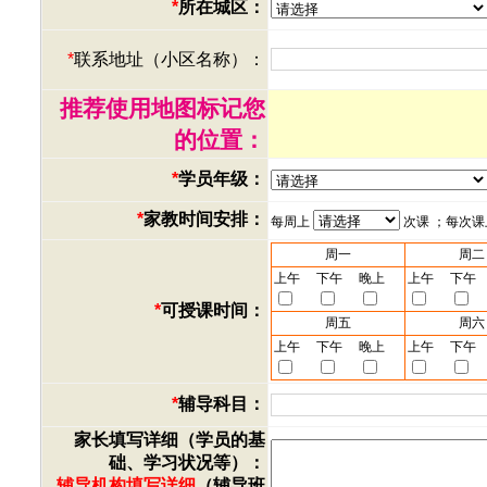
*
所在城区：
*
联系地址（小区名称）：
推荐使用地图标记您
的位置：
*
学员年级：
*
家教时间安排：
每周上
次课 ；每次
周一
周二
上午
下午
晚上
上午
下午
*
可授课时间：
周五
周六
上午
下午
晚上
上午
下午
*
辅导科目：
家长填写详细（学员的基
础、学习状况等）：
辅导机构填写详细
（辅导班