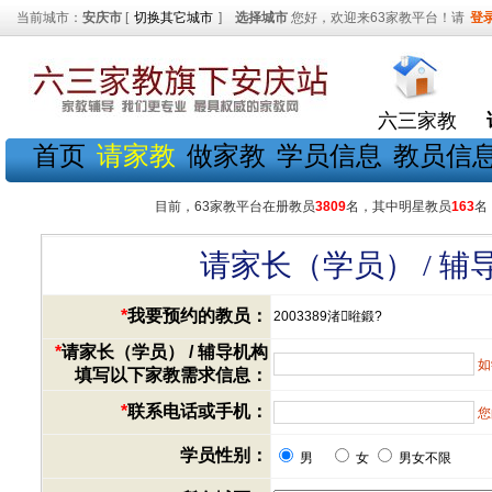
当前城市：
安庆市
[
切换其它城市
]
选择城市
您好，欢迎来63家教平台！请
登
六三家教
首页
请家教
做家教
学员信息
教员信
目前，63家教平台在册教员
3809
名，其中明星教员
163
名
请家长（学员） / 
*
我要预约的教员：
2003389渚暀鍛?
*
请家长（学员） / 辅导机构
如
填写以下家教需求信息：
*
联系电话或手机：
您
学员性别：
男
女
男女不限