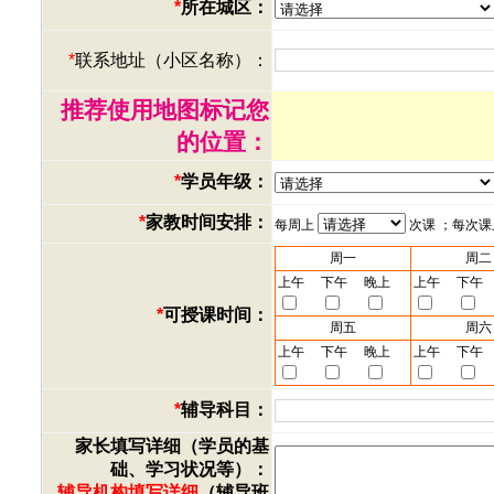
*
所在城区：
*
联系地址（小区名称）：
推荐使用地图标记您
的位置：
*
学员年级：
*
家教时间安排：
每周上
次课 ；每次
周一
周二
上午
下午
晚上
上午
下午
*
可授课时间：
周五
周六
上午
下午
晚上
上午
下午
*
辅导科目：
家长填写详细（学员的基
础、学习状况等）：
辅导机构填写详细
（辅导班