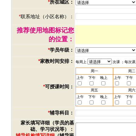
*
所在城区：
*
联系地址（小区名称）：
推荐使用地图标记您
的位置：
*
学员年级：
*
家教时间安排：
每周上
次课 ；每次
周一
周二
上午
下午
晚上
上午
下午
*
可授课时间：
周五
周六
上午
下午
晚上
上午
下午
*
辅导科目：
家长填写详细（学员的基
础、学习状况等）：
辅导机构填写详细
（辅导班