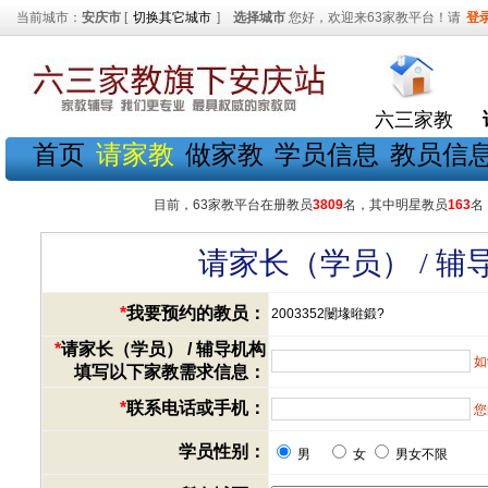
当前城市：
安庆市
[
切换其它城市
]
选择城市
您好，欢迎来63家教平台！请
登
六三家教
首页
请家教
做家教
学员信息
教员信
目前，63家教平台在册教员
3809
名，其中明星教员
163
名
请家长（学员） / 
*
我要预约的教员：
2003352闄堟暀鍛?
*
请家长（学员） / 辅导机构
如
填写以下家教需求信息：
*
联系电话或手机：
您
学员性别：
男
女
男女不限