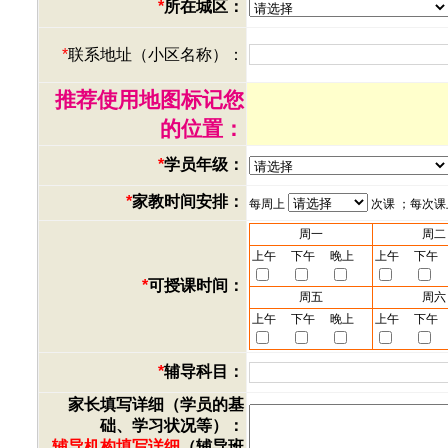
*
所在城区：
*
联系地址（小区名称）：
推荐使用地图标记您
的位置：
*
学员年级：
*
家教时间安排：
每周上
次课 ；每次
周一
周二
上午
下午
晚上
上午
下午
*
可授课时间：
周五
周六
上午
下午
晚上
上午
下午
*
辅导科目：
家长填写详细（学员的基
础、学习状况等）：
辅导机构填写详细
（辅导班