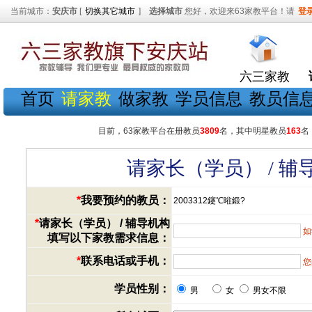
当前城市：
安庆市
[
切换其它城市
]
选择城市
您好，欢迎来63家教平台！请
登
六三家教
首页
请家教
做家教
学员信息
教员信
目前，63家教平台在册教员
3809
名，其中明星教员
163
名
请家长（学员） / 
*
我要预约的教员：
2003312鑳℃暀鍛?
*
请家长（学员） / 辅导机构
如
填写以下家教需求信息：
*
联系电话或手机：
您
学员性别：
男
女
男女不限