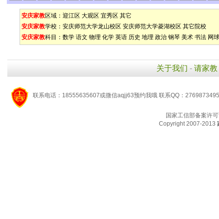
安庆家教
区域：
迎江区
大观区
宜秀区
其它
安庆家教
学校：
安庆师范大学龙山校区
安庆师范大学菱湖校区
其它院校
安庆家教
科目：
数学
语文
物理
化学
英语
历史
地理
政治
钢琴
美术
书法
网
关于我们
-
请家教
联系电话：18555635607或微信aqjj63预约我哦 联系QQ：276987349
国家工信部备案许可
Copyright 2007-2013