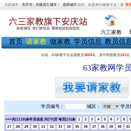
当前城市：
安庆市
[
切换其它城市
]
选择城市
您好，欢迎来63家教平台！请
登
六三家教
首页
请家教
做家教
学员信息
教员信
目前，63家教平台在册教员
3809
名，其中明星教员
163
名
63家教网学员
学员编号：
城区：
学员
>>>共[1119]条学员信息 共[75]页 每页[15]条
1
2
3
4
5
6
7
8
27
28
29
30
31
32
33
34
35
36
37
38
39
40
41