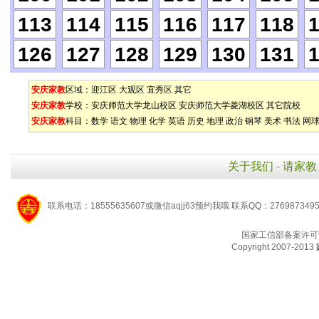
113
114
115
116
117
118
126
127
128
129
130
131
安庆家教
区域：
迎江区
大观区
宜秀区
其它
安庆家教
学校：
安庆师范大学龙山校区
安庆师范大学菱湖校区
其它院校
安庆家教
科目：
数学
语文
物理
化学
英语
历史
地理
政治
钢琴
美术
书法
网
关于我们
-
请家教
联系电话：18555635607或微信aqjj63预约我哦 联系QQ：276987349
国家工信部备案许可
Copyright 2007-2013