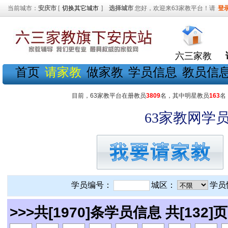
当前城市：
安庆市
[
切换其它城市
]
选择城市
您好，欢迎来63家教平台！请
登
六三家教
首页
请家教
做家教
学员信息
教员信
目前，63家教平台在册教员
3809
名，其中明星教员
163
名
63家教网学员
学员编号：
城区：
学员
>>>共[1970]条学员信息 共[132]页