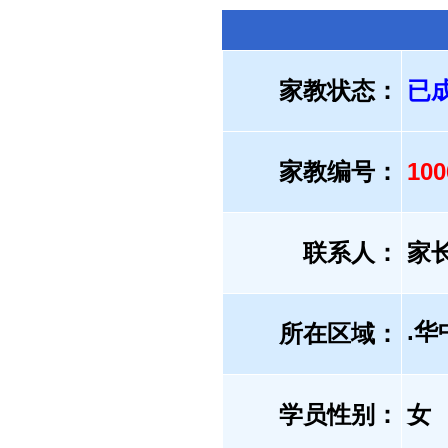
家教状态：
已
家教编号：
10
联系人：
家
.
所在区域：
学员性别：
女