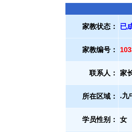
家教状态：
已
家教编号：
10
联系人：
家
.
所在区域：
学员性别：
女