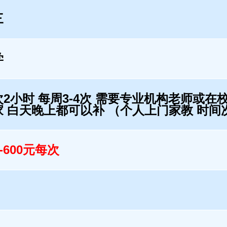
三
学
次2小时 每周3-4次 需要专业机构老师或在
家 白天晚上都可以补 （个人上门家教 时间
0-600元每次