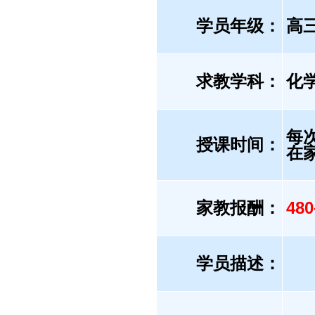
学员年级：
高
求教学科：
化
每
授课时间：
在
家教报酬：
48
学员描述：