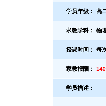
学员年级：
高
求教学科：
物
授课时间：
每
家教报酬：
14
学员描述：