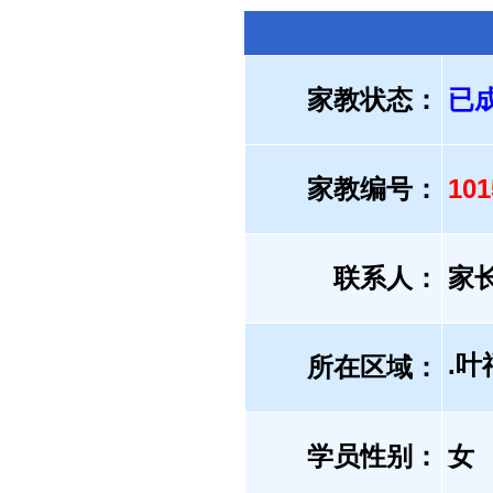
家教状态：
已
家教编号：
10
联系人：
家
.
所在区域：
学员性别：
女