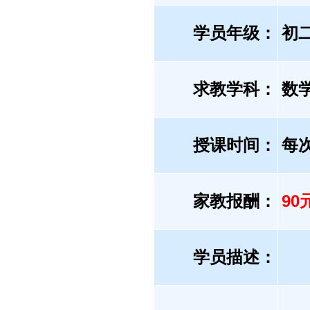
学员年级：
初
求教学科：
数
授课时间：
每
家教报酬：
90
学员描述：