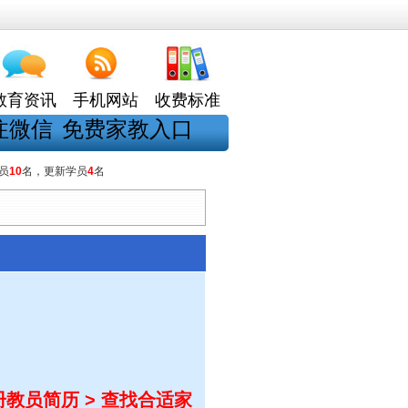
教育资讯
手机网站
收费标准
注微信
免费家教入口
员
10
名，更新学员
4
名
教员简历 > 查找合适家