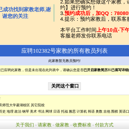
2.如果您确实想做这个家教
约】进行预约！
已成功找到家教老师,谢
3
.预约成功后，加QQ：7808
谢您的关注
4.提示：预约家教后，联系客
本平台工作时间
上午10点-下午
客服老师发你联系电话
应聘102382号家教的所有教员列表
此家教暂无教员预约!
您已应聘此家教，但是未出现在此列表中，请确认您是否
已开启家教简历
和
已填写详细
它
庆师范大学菱湖校区
其它院校
历史
地理
政治
钢琴
美术
书法
网球
日语
托福
雅思
计算机
韩语
奥数
吉他
围棋
英语
关于我们
-
请家教
-
做家教
-
收费标准
-
付款方式