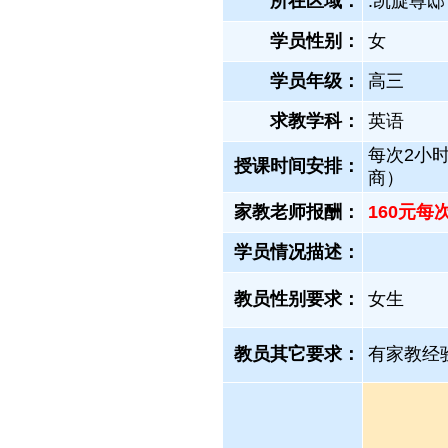
所在区域：
.凯旋尊邸
学员性别：
女
学员年级：
高三
求教学科：
英语
每次2小
授课时间安排：
商）
家教老师报酬：
160元每
学员情况描述：
教员性别要求：
女生
教员其它要求：
有家教经