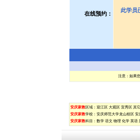
此学员
在线预约：
注意：如果
安庆家教
区域：
迎江区
大观区
宜秀区
其
安庆家教
学校：
安庆师范大学龙山校区
安
安庆家教
科目：
数学
语文
物理
化学
英语