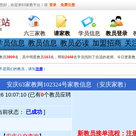
您好，欢迎来63家教平台！请
登录
免费注册
六三家教
请家教
学员信息
教员登录
学员信息
教员信息
教员必读
加盟招商
关
教员
3809
名，其中明星教员
163
名，帮助
2448
名学员找到了合适的老师。今日更新教
不是我们的教员，请先
注册
！
安庆63家教网102324号家教信息 （安庆家教）
26 10:07:10 (已有
0
个教员应聘
当前状态：
已成功
]
新教员接单流程：注册