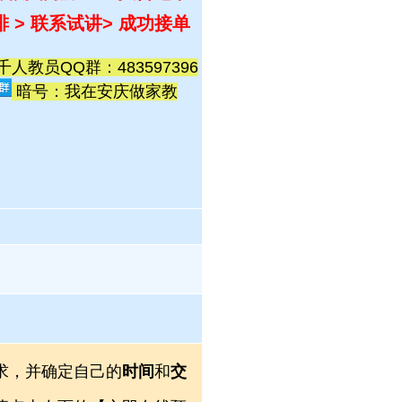
排 > 联系试讲
> 成功接单
教员QQ群：483597396
暗号：我在安庆做家教
求，并确定自己的
时间
和
交