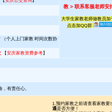
 【
安庆公交查询
】
教 > 联系客服老师安
大学生家教老师做教员加千人
点击加QQ群
时 （个人上门家教 时间次数协
次
【
安庆家教资费参考
】
验，有责任心。
1.预约家教之前请查看家教要
通
是否方便！